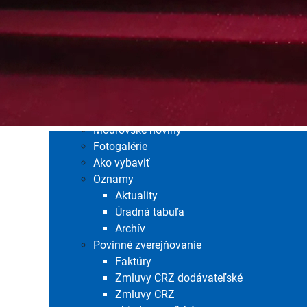
Územný plán obce
Odpadové hospodárstvo
Časová os vývozov
Pre občanov
Poplatky za služby
Tlačivá
Kalendár vývozov
Modrovské noviny
Fotogalérie
Ako vybaviť
Oznamy
Aktuality
Úradná tabuľa
Archív
Povinné zverejňovanie
Faktúry
Zmluvy CRZ dodávateľské
Zmluvy CRZ