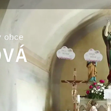
Obec
Naša obec
Symboly obce
História
Modrovská jaskyňa
Kňaži vrch