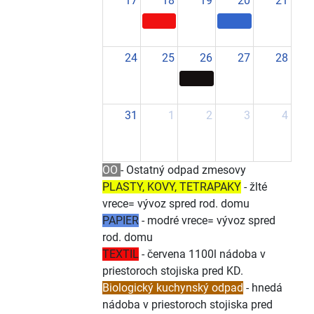
17
18
19
20
21
24
25
26
27
28
31
1
2
3
4
OO
- Ostatný odpad zmesovy
PLASTY, KOVY, TETRAPAKY
- žlté
vrece= vývoz spred rod. domu
PAPIER
- modré vrece= vývoz spred
rod. domu
TEXTIL
- červena 1100l nádoba v
priestoroch stojiska pred KD.
Biologický kuchynský odpad
- hnedá
nádoba v priestoroch stojiska pred