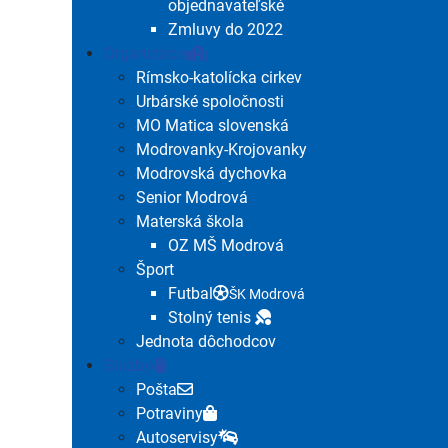
objednavateľské
Zmluvy do 2022
Organizácie
Rímsko-katolícka cirkev
Urbárské spoločnosti
MO Matica slovenská
Modrovanky-Krojovanky
Modrovská dychovka
Senior Modrová
Materská škola
OZ MŠ Modrová
Šport
Futbal
ŠK Modrová
Stolný tenis
Jednota dôchodcov
Služby
Pošta
Potraviny
Autoservisy