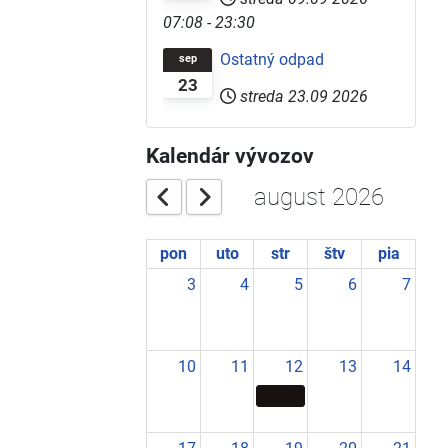
07:08
-
23:30
Ostatný odpad
sep
23
streda 23.09 2026
Kalendár vývozov
august 2026
pon
uto
str
štv
pia
3
4
5
6
7
10
11
12
13
14