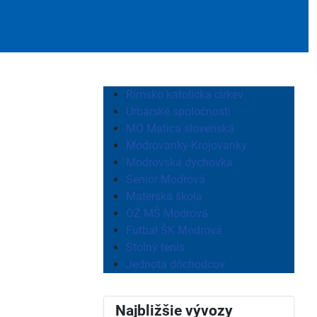
Rímsko katolícka cirkev
Urbárské spoločnosti
MO Matica slovenská
Modrovanky-Krojovanky
Modrovská dychovka
Senior Modrová
Materská škola
OZ MŠ Modrová
Futbal ŠK Modrová
Stolný tenis
Jednota dôchodcov
Najbližšie vývozy