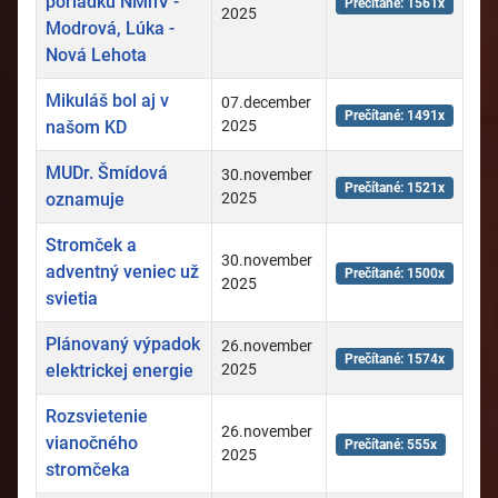
poriadku NMnV -
Prečítané: 1561x
2025
Modrová, Lúka -
Nová Lehota
Mikuláš bol aj v
07.december
Prečítané: 1491x
našom KD
2025
MUDr. Šmídová
30.november
Prečítané: 1521x
oznamuje
2025
Stromček a
30.november
adventný veniec už
Prečítané: 1500x
2025
svietia
Plánovaný výpadok
26.november
Prečítané: 1574x
elektrickej energie
2025
Rozsvietenie
26.november
vianočného
Prečítané: 555x
2025
stromčeka