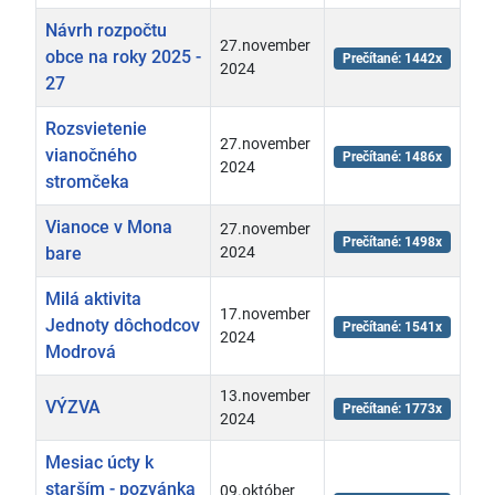
Návrh rozpočtu
27.november
obce na roky 2025 -
Prečítané: 1442x
2024
27
Rozsvietenie
27.november
vianočného
Prečítané: 1486x
2024
stromčeka
Vianoce v Mona
27.november
Prečítané: 1498x
bare
2024
Milá aktivita
17.november
Jednoty dôchodcov
Prečítané: 1541x
2024
Modrová
13.november
VÝZVA
Prečítané: 1773x
2024
Mesiac úcty k
starším - pozvánka
09.október