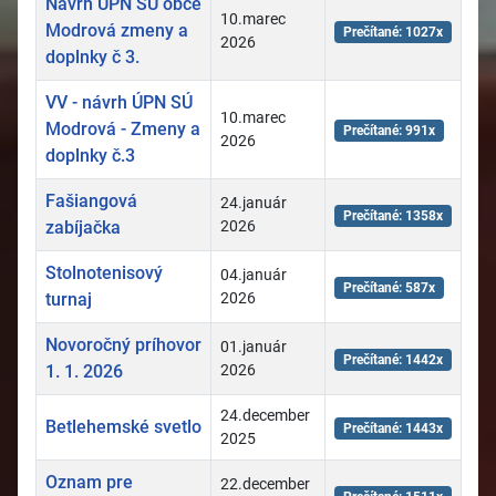
Návrh ÚPN SÚ obce
10.marec
Modrová zmeny a
Prečítané: 1027x
2026
doplnky č 3.
VV - návrh ÚPN SÚ
10.marec
Modrová - Zmeny a
Prečítané: 991x
2026
doplnky č.3
Fašiangová
24.január
Prečítané: 1358x
zabíjačka
2026
Stolnotenisový
04.január
Prečítané: 587x
turnaj
2026
Novoročný príhovor
01.január
Prečítané: 1442x
1. 1. 2026
2026
24.december
Betlehemské svetlo
Prečítané: 1443x
2025
Oznam pre
22.december