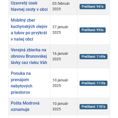
Uzavretý úsek
03.február
Prečítané: 941x
hlavnej cesty v obci
2025
Mobilný zber
kuchynských olejov
27.január
Prečítané: 993x
a tukov po prvýkrát
2025
v našej obci
Verejná zbierka na
16.január
obnovu Brunovskej
Prečítané: 1149x
2025
lávky cez rieku Váh
Ponuka na
prenájom
10.január
Prečítané: 1110x
nebytových
2025
priestorov
Pošta Modrová
10.január
Prečítané: 1181x
oznamuje
2025