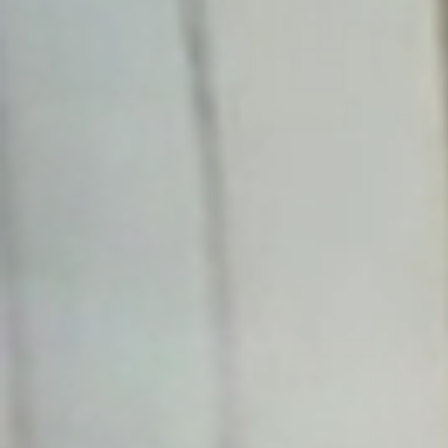
Aktuality
Úradná tabuľa
Archív
Povinné zverejňovanie
Faktúry
Zmluvy CRZ dodávateľské
Zmluvy CRZ objednavateľské
Zmluvy do 2022
Organizácie
Rímsko-katolícka cirkev
Urbárské spoločnosti
MO Matica slovenská
Modrovanky-Krojovanky
Modrovská dychovka
Senior Modrová
Materská škola
OZ MŠ Modrová
Šport
Futbal
ŠK Modrová