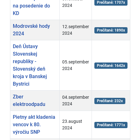
Prečítané: 1707x
na posedenie do
2024
KD
Modrovské hody
12.september
Prečítané: 1890x
2024
2024
Deň Ústavy
Slovenskej
republiky -
05.september
Prečítané: 1642x
Slovenský deň
2024
kroja v Banskej
Bystrici
Zber
04.september
Prečítané: 232x
elektroodpadu
2024
Pietny akt kladenia
23.august
vencov k 80.
Prečítané: 1771x
2024
výročiu SNP