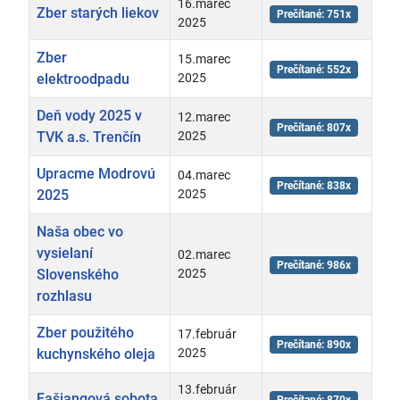
16.marec
Zber starých liekov
Prečítané: 751x
2025
Zber
15.marec
Prečítané: 552x
elektroodpadu
2025
Deň vody 2025 v
12.marec
Prečítané: 807x
TVK a.s. Trenčín
2025
Upracme Modrovú
04.marec
Prečítané: 838x
2025
2025
Naša obec vo
vysielaní
02.marec
Prečítané: 986x
Slovenského
2025
rozhlasu
Zber použitého
17.február
Prečítané: 890x
kuchynského oleja
2025
13.február
Fašiangová sobota