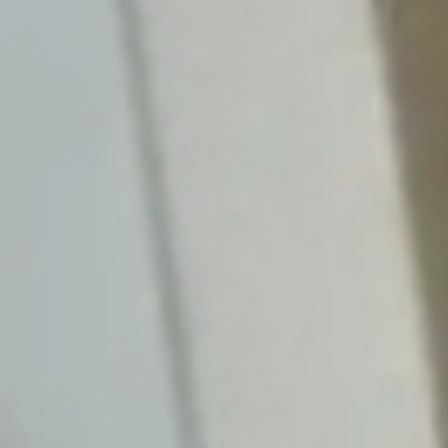
Obecný Úrad
Úradné hodiny
Verejné obstarávanie
Smernice a poriadky
Hospodárenie
Matrika
Stavebný úrad
Územný plán obce
Odpadové hospodárstvo
Časová os vývozov
Pre občanov
Poplatky za služby
Tlačivá
Kalendár vývozov
Modrovské noviny
Fotogalérie
Ako vybaviť
Oznamy