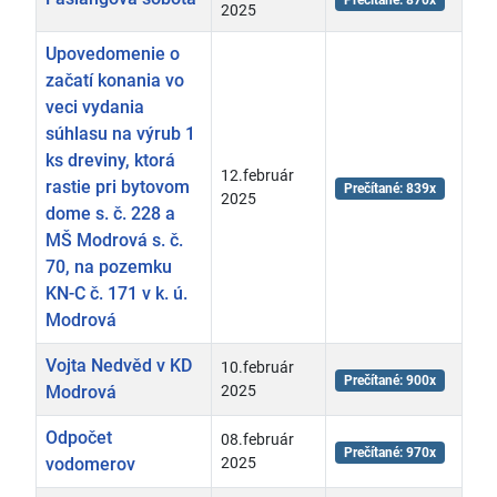
Prečítané: 870x
2025
Upovedomenie o
začatí konania vo
veci vydania
súhlasu na výrub 1
ks dreviny, ktorá
12.február
rastie pri bytovom
Prečítané: 839x
2025
dome s. č. 228 a
MŠ Modrová s. č.
70, na pozemku
KN-C č. 171 v k. ú.
Modrová
Vojta Nedvěd v KD
10.február
Prečítané: 900x
Modrová
2025
Odpočet
08.február
Prečítané: 970x
vodomerov
2025