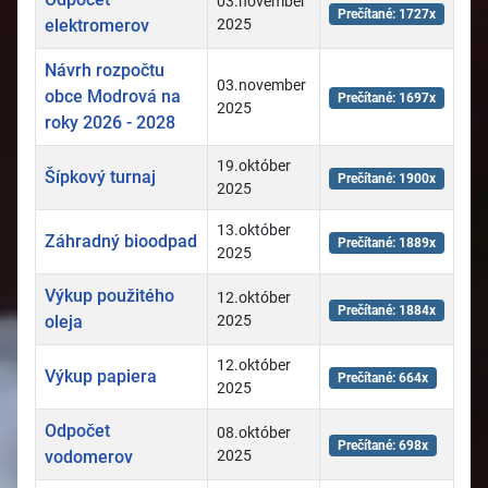
03.november
Prečítané: 1727x
elektromerov
2025
Návrh rozpočtu
03.november
obce Modrová na
Prečítané: 1697x
2025
roky 2026 - 2028
19.október
Šípkový turnaj
Prečítané: 1900x
2025
13.október
Záhradný bioodpad
Prečítané: 1889x
2025
Výkup použitého
12.október
Prečítané: 1884x
oleja
2025
12.október
Výkup papiera
Prečítané: 664x
2025
Odpočet
08.október
Prečítané: 698x
vodomerov
2025