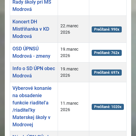
Rady školy pri MŠ
Modrová
Koncert DH
22.marec
Mistříňanka v KD
Prečítané: 990x
2026
Modrová
OSD ÚPNSÚ
19.marec
Prečítané: 762x
Modrová - zmeny
2026
Info o SD ÚPN obec
19.marec
Prečítané: 697x
Modrová
2026
Výberové konanie
na obsadenie
funkcie riaditel'a
11.marec
Prečítané: 1020x
/riaditel'ky
2026
Materskej školy v
Modrovej