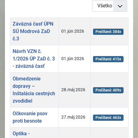
Zobrazené položky
Články
Názov
Dátum uverejnenia
Návštevy
Záväzná časť ÚPN
SÚ Modrová ZaD
01.jún 2026
Prečítané: 384x
č.3
Návrh VZN č.
1/2026 ÚP ZaD č. 3
01.jún 2026
Prečítané: 415x
- záväzná časť
Obmedzenie
dopravy –
28.máj 2026
Prečítané: 409x
Inštalácia cestných
zvodidiel
Očkovanie psov
27.máj 2026
Prečítané: 463x
proti besnote
Optika -