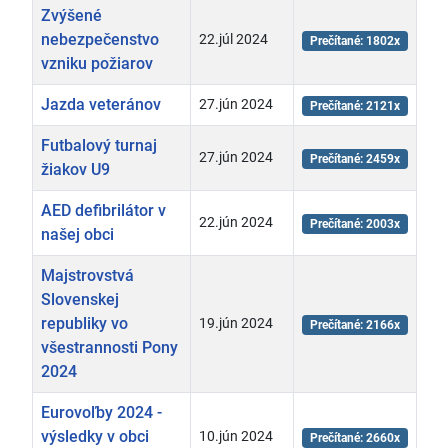
Zvýšené
nebezpečenstvo
22.júl 2024
Prečítané: 1802x
vzniku požiarov
Jazda veteránov
27.jún 2024
Prečítané: 2121x
Futbalový turnaj
27.jún 2024
Prečítané: 2459x
žiakov U9
AED defibrilátor v
22.jún 2024
Prečítané: 2003x
našej obci
Majstrovstvá
Slovenskej
republiky vo
19.jún 2024
Prečítané: 2166x
všestrannosti Pony
2024
Eurovoľby 2024 -
výsledky v obci
10.jún 2024
Prečítané: 2660x