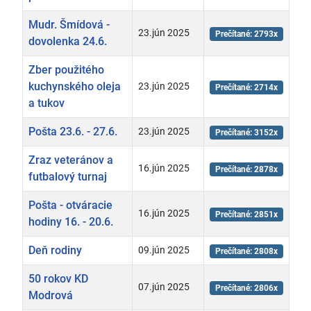
Mudr. Šmídová -
23.jún 2025
Prečítané: 2793x
dovolenka 24.6.
Zber použitého
kuchynského oleja
23.jún 2025
Prečítané: 2714x
a tukov
Pošta 23.6. - 27.6.
23.jún 2025
Prečítané: 3152x
Zraz veteránov a
16.jún 2025
Prečítané: 2878x
futbalový turnaj
Pošta - otváracie
16.jún 2025
Prečítané: 2851x
hodiny 16. - 20.6.
Deň rodiny
09.jún 2025
Prečítané: 2808x
50 rokov KD
07.jún 2025
Prečítané: 2806x
Modrová