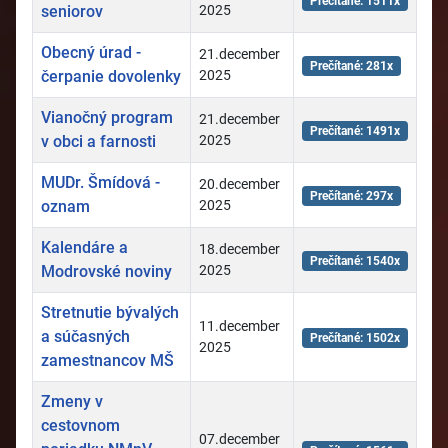
Prečítané: 1511x
seniorov
2025
Obecný úrad -
21.december
Prečítané: 281x
čerpanie dovolenky
2025
Vianočný program
21.december
Prečítané: 1491x
v obci a farnosti
2025
MUDr. Šmídová -
20.december
Prečítané: 297x
oznam
2025
Kalendáre a
18.december
Prečítané: 1540x
Modrovské noviny
2025
Stretnutie bývalých
11.december
a súčasných
Prečítané: 1502x
2025
zamestnancov MŠ
Zmeny v
cestovnom
07.december