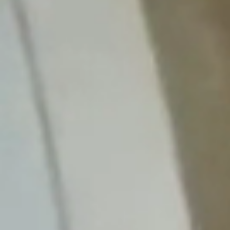
Obec
Naša obec
Symboly obce
História
Modrovská jaskyňa
Kňaži vrch
Turistika v okolí
Obyčaje
Cintorín
Virtuálny cintorín
Naša obec v médiách
Samospráva
Starosta obce
Obecné zastupiteľstvo
Hlavný kontrolór
Voľby
Zápisnice OZ
Všeobecné závazné nariadenia