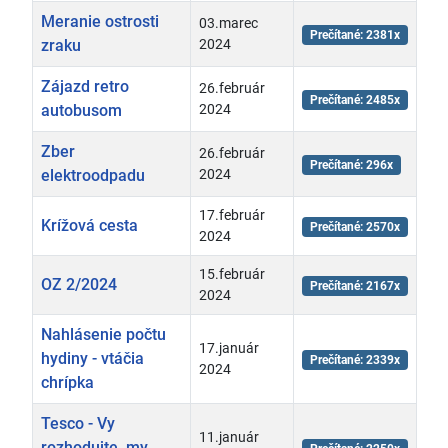
Meranie ostrosti
03.marec
Prečítané: 2381x
zraku
2024
Zájazd retro
26.február
Prečítané: 2485x
autobusom
2024
Zber
26.február
Prečítané: 296x
elektroodpadu
2024
17.február
Krížová cesta
Prečítané: 2570x
2024
15.február
OZ 2/2024
Prečítané: 2167x
2024
Nahlásenie počtu
17.január
hydiny - vtáčia
Prečítané: 2339x
2024
chrípka
Tesco - Vy
11.január
rozhodujte, my