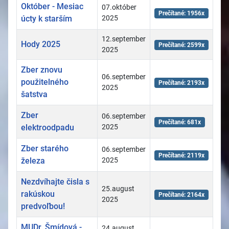
Október - Mesiac
07.október
Prečítané: 1956x
úcty k starším
2025
12.september
Hody 2025
Prečítané: 2599x
2025
Zber znovu
06.september
použitelného
Prečítané: 2193x
2025
šatstva
Zber
06.september
Prečítané: 681x
elektroodpadu
2025
Zber starého
06.september
Prečítané: 2119x
železa
2025
Nezdvíhajte čisla s
25.august
rakúskou
Prečítané: 2164x
2025
predvoľbou!
MUDr. Šmídová -
24.august