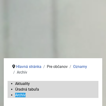
Stolný tenis
Jednota dôchodcov
Služby
Pošta
Potraviny
Autoservisy
Kozmetika
Vývoz žúmp na ČOV
Zdravotné stredisko
Hlavná stránka
Pre občanov
Oznamy
Archív
Aktuality
Úradná tabuľa
Archív