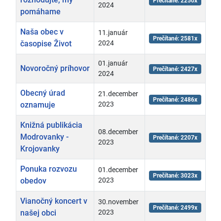
Prečítané: 2250x
2024
pomáhame
Naša obec v
11.január
Prečítané: 2581x
časopise Život
2024
01.január
Novoročný príhovor
Prečítané: 2427x
2024
Obecný úrad
21.december
Prečítané: 2486x
oznamuje
2023
Knižná publikácia
08.december
Modrovanky -
Prečítané: 2207x
2023
Krojovanky
Ponuka rozvozu
01.december
Prečítané: 3023x
obedov
2023
Vianočný koncert v
30.november
Prečítané: 2499x
našej obci
2023