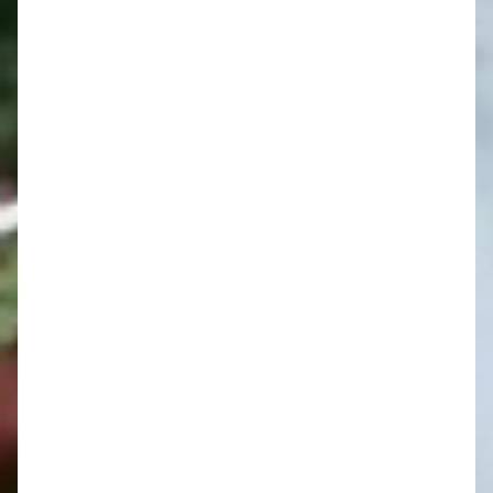
20 júna 2026 na
[12.49Kb]
oslavu DEDINA JE
RODINA od 15 do 19
00.png
[1.63Mb]
Dedina je rodina (2)
Kategória:
Aktuality
Uverejnené: 10. jún 2026