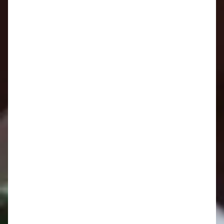
podľa pravidiel malého futba 1 .jpg
[317.85Kb]
Dedina je rodina
Kategória:
Aktuality
Uverejnené: 10. jún 2026
Dokumenty na stiahnutie :
Srdečne Vás
web Trenciansky kraj
pozývame v sobotu
214x300.jpg