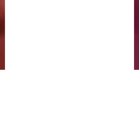
Papier
aug
20
štvrtok 20.08 2026
06:41
-
23:30
Ostatný odpad
aug
26
streda 26.08 2026
Ostatný odpad
sep
9
streda 09.09 2026
07:08
-
23:30
Ostatný odpad
sep
23
streda 23.09 2026
august 2026
pon
uto
str
štv
pia