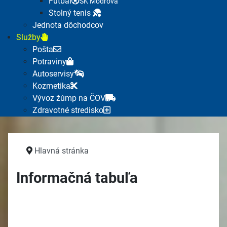
Futbal
ŠK Modrová
Stolný tenis
Jednota dôchodcov
Služby
Pošta
Potraviny
Autoservisy
Kozmetika
Vývoz žúmp na ČOV
Zdravotné stredisko
Hlavná stránka
Informačná tabuľa
PDP Modrovka - výdaj obilia