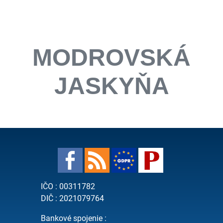
MODROVSKÁ
JASKYŇA
IČO : 00311782
DIČ : 2021079764
Bankové spojenie :