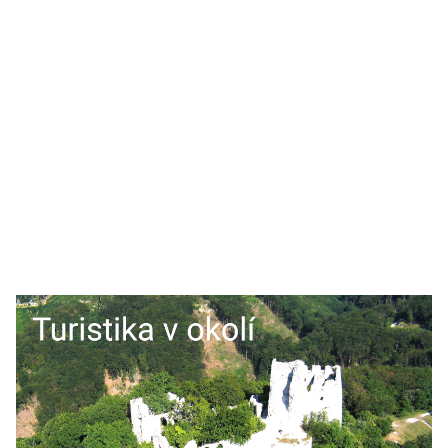
Dnes je
8. august 2026
,
meniny oslavuje
Oskar
zajtra má meniny
Ľubomíra