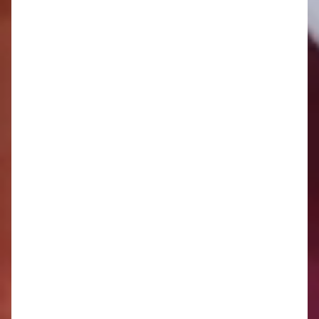
Kategória:
Zapisnice OZ
Uverejnené: 05. máj 2026
Dokumenty na stiahnutie :
Zápisnica 10 4 2026.pdf
[209.86Kb]
Ostatný odpad
aug
12
streda 12.08 2026
07:07
-
08:07
Textil
aug
18
utorok 18.08 2026
06:41
-
23:30