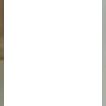
Kategória:
Aktuality
Uverejnené: 07. august 2026
Dokumenty na stiahnutie :
IMG 20260807 143426.jpg
[3.26Mb]
Obecný úrad - čerpanie
dovolenky
Kategória:
Aktuality
Uverejnené: 07. august 2026
OZ 6/2026
Kategória:
Zapisnice OZ
Uverejnené: 05. august 2026