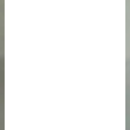
Dokumenty na stiahnutie :
20260807103936 Zápisnica OZ 6 2026.pdf
[215.4Kb]
Upovedomenie INS Transport
Kategória:
Úradná tabuľa
Uverejnené: 07. júl 2026
Dokumenty na stiahnutie :
Upovedomenie INS
Upovedomenie INS
FTTH PN PIES 01
FTTH PN PIES 01
Transport po Lúka a
Transport po Lúka a
Modrová 2 .pdf
Modrová 1 .pdf
[725.5Kb]
[331.32Kb]