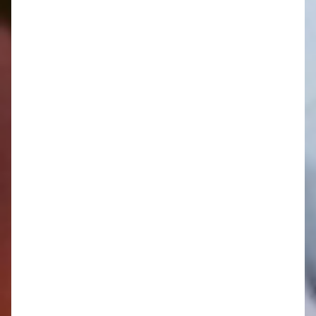
Výberové konanie na
obsadenie funkcie riaditel'a
/riaditel'ky Materskej školy v
Modrovej - zápisnica a
prezenčná listina
Kategória:
Úradná tabuľa
Uverejnené: 09. jún 2026
Dokumenty na stiahnutie :
Zápisnica z
Zápisnica VK PL.pdf
výberového
[577.58Kb]
konania.pdf
[1.28Mb]
OZ 4/2026