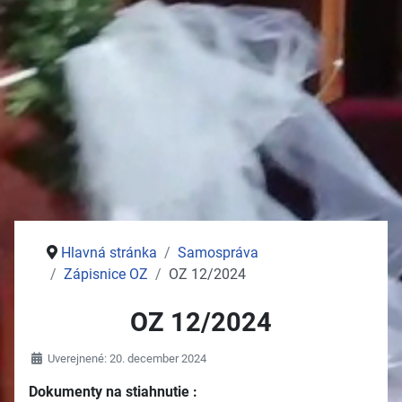
Stolný tenis
Jednota dôchodcov
Služby
Pošta
Potraviny
Autoservisy
Kozmetika
Vývoz žúmp na ČOV
Zdravotné stredisko
Hlavná stránka
Samospráva
Zápisnice OZ
OZ 12/2024
OZ 12/2024
Uverejnené: 20. december 2024
Dokumenty na stiahnutie :