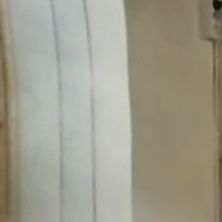
Obec
Naša obec
Symboly obce
História
Modrovská jaskyňa
Kňaži vrch
Turistika v okolí
Obyčaje
Cintorín
Virtuálny cintorín
Naša obec v médiách
Samospráva
Starosta obce
Obecné zastupiteľstvo
Hlavný kontrolór
Voľby
Zápisnice OZ
Všeobecné závazné nariadenia