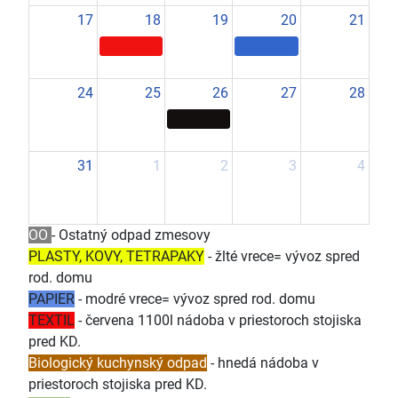
17
18
19
20
21
24
25
26
27
28
31
1
2
3
4
OO
- Ostatný odpad zmesovy
PLASTY, KOVY, TETRAPAKY
- žlté vrece= vývoz spred
rod. domu
PAPIER
- modré vrece= vývoz spred rod. domu
TEXTIL
- červena 1100l nádoba v priestoroch stojiska
pred KD.
Biologický kuchynský odpad
- hnedá nádoba v
priestoroch stojiska pred KD.