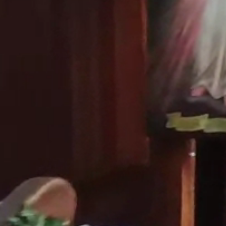
Aktuality
Úradná tabuľa
Archív
Povinné zverejňovanie
Faktúry
Zmluvy CRZ dodávateľské
Zmluvy CRZ objednavateľské
Zmluvy do 2022
Organizácie
Rímsko-katolícka cirkev
Urbárské spoločnosti
MO Matica slovenská
Modrovanky-Krojovanky
Modrovská dychovka
Senior Modrová
Materská škola
OZ MŠ Modrová
Šport
Futbal
ŠK Modrová