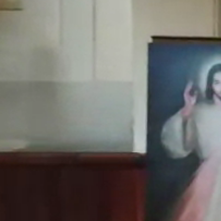
Obecný Úrad
Úradné hodiny
Verejné obstarávanie
Smernice a poriadky
Hospodárenie
Matrika
Stavebný úrad
Územný plán obce
Odpadové hospodárstvo
Časová os vývozov
Pre občanov
Poplatky za služby
Tlačivá
Kalendár vývozov
Modrovské noviny
Fotogalérie
Ako vybaviť
Oznamy