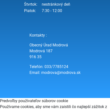
Štvrtok:
nestránkový deň
Piatok:
7:30 - 12:00
Kontakty :
Obecný Úrad Modrová
Modrová 187
916 35
Telefón: 033/7785124
Email:
modrova@modrova.sk
Predvoľby používateľov súborov cookie
Používame cookies, aby sme vám zaistili čo najlepší zážitok z