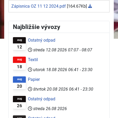
Zápisnica OZ 11 12 2024.pdf
[164.67Kb]
Najbližšie vývozy
Ostatný odpad
aug
12
streda 12.08 2026
07:07
-
08:07
Textil
aug
18
utorok 18.08 2026
06:41
-
23:30
Papier
aug
20
štvrtok 20.08 2026
06:41
-
23:30
Ostatný odpad
aug
26
streda 26.08 2026