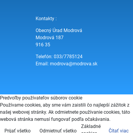
Kontakty :
Obecný Úrad Modrová
Modrová 187
916 35
Telefón: 033/7785124
Email:
modrova@modrova.sk
Predvoľby používateľov súborov cookie
Používame cookies, aby sme vám zaistili čo najlepší zážitok z
našej webovej stránky. Ak odmietnete používanie cookies, táto
webová stránka nemusí fungovať podľa očakávania.
Základné
Prijať všetko
Odmietnuť všetko
Čítať viac