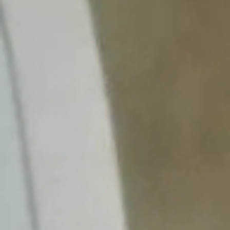
Obec
Naša obec
Symboly obce
História
Modrovská jaskyňa
Kňaži vrch
Turistika v okolí
Obyčaje
Cintorín
Virtuálny cintorín
Naša obec v médiách
Samospráva
Starosta obce
Obecné zastupiteľstvo
Hlavný kontrolór
Voľby
Zápisnice OZ
Všeobecné závazné nariadenia