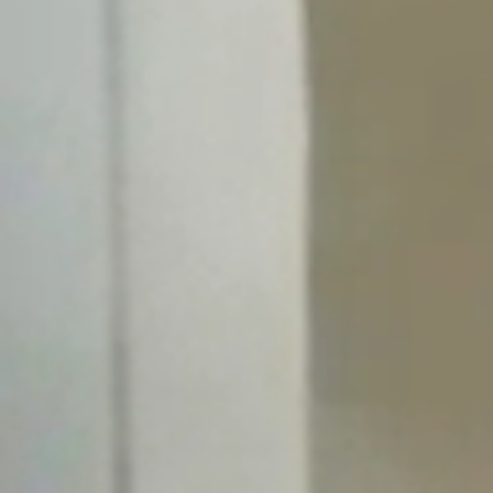
Aktuality
Úradná tabuľa
Archív
Povinné zverejňovanie
Faktúry
Zmluvy CRZ dodávateľské
Zmluvy CRZ objednavateľské
Zmluvy do 2022
Organizácie
Rímsko-katolícka cirkev
Urbárské spoločnosti
MO Matica slovenská
Modrovanky-Krojovanky
Modrovská dychovka
Senior Modrová
Materská škola
OZ MŠ Modrová
Šport
Futbal
ŠK Modrová