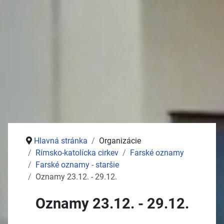
Stolný tenis
Jednota dôchodcov
Služby
Pošta
Potraviny
Autoservisy
Kozmetika
Vývoz žúmp na ČOV
Zdravotné stredisko
Hlavná stránka
Organizácie
Rímsko-katolícka cirkev
Farské oznamy
Farské oznamy - staršie
Oznamy 23.12. - 29.12.
Oznamy 23.12. - 29.12.