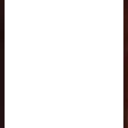
Oznamy 1.12. - 7.12.
Oznamy 24.11. - 30.11.
Oznamy 17.11. - 23.11.
Oznamy 10.11. - 16.11.
Oznamy 3.11. - 9.11.
Oznamy 27.10. - 2.11.
Oznamy 20.10. - 26.10.
Pozvánka do Nového Mesta nad Váhom
Oznamy 13.10. - 19.10.
Oznamy 6.10. - 12.10.
Oznamy 29.9. - 5.10.
Oznamy 22.9. - 28.9.
Oznamy 15. 9. - 21. 9.
Oznamy 8.9. - 14.9.