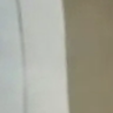
Obecný Úrad
Úradné hodiny
Verejné obstarávanie
Smernice a poriadky
Hospodárenie
Matrika
Stavebný úrad
Územný plán obce
Odpadové hospodárstvo
Časová os vývozov
Pre občanov
Poplatky za služby
Tlačivá
Kalendár vývozov
Modrovské noviny
Fotogalérie
Ako vybaviť
Oznamy