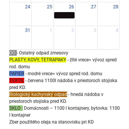
24
25
26
27
28
31
1
2
3
4
OO
- Ostatný odpad zmesovy
PLASTY, KOVY, TETRAPAKY
- žlté vrece= vývoz spred
rod. domu
PAPIER
- modré vrece= vývoz spred rod. domu
TEXTIL
- červena 1100l nádoba v priestoroch stojiska
pred KD.
Biologický kuchynský odpad
- hnedá nádoba v
priestoroch stojiska pred KD.
SKLO :
Domácnosti – 1100 l kontajnery, bytovka: 1100
l kontajner
Zber použitého oleja na stanovisku pri KD