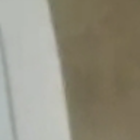
Obec
Naša obec
Symboly obce
História
Modrovská jaskyňa
Kňaži vrch
Turistika v okolí
Obyčaje
Cintorín
Virtuálny cintorín
Naša obec v médiách
Samospráva
Starosta obce
Obecné zastupiteľstvo
Hlavný kontrolór
Voľby
Zápisnice OZ
Všeobecné závazné nariadenia