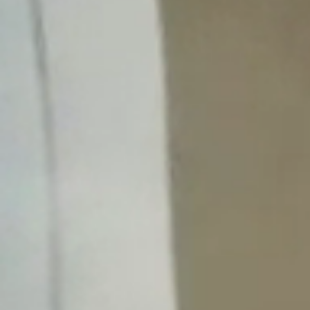
Obecný Úrad
Úradné hodiny
Verejné obstarávanie
Smernice a poriadky
Hospodárenie
Matrika
Stavebný úrad
Územný plán obce
Odpadové hospodárstvo
Časová os vývozov
Pre občanov
Poplatky za služby
Tlačivá
Kalendár vývozov
Modrovské noviny
Fotogalérie
Ako vybaviť
Oznamy