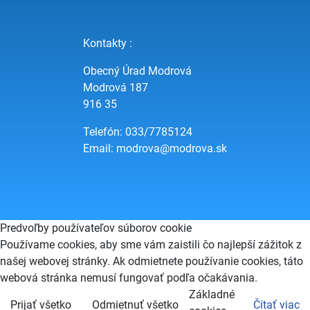
Kontakty :
Obecný Úrad Modrová
Modrová 187
916 35
Telefón: 033/7785124
Email:
modrova@modrova.sk
Predvoľby používateľov súborov cookie
Používame cookies, aby sme vám zaistili čo najlepší zážitok z
našej webovej stránky. Ak odmietnete používanie cookies, táto
webová stránka nemusí fungovať podľa očakávania.
Základné
Prijať všetko
Odmietnuť všetko
Čítať viac