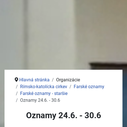
Stolný tenis
Jednota dôchodcov
Služby
Pošta
Potraviny
Autoservisy
Kozmetika
Vývoz žúmp na ČOV
Zdravotné stredisko
Hlavná stránka
Organizácie
Rímsko-katolícka cirkev
Farské oznamy
Farské oznamy - staršie
Oznamy 24.6. - 30.6
Oznamy 24.6. - 30.6