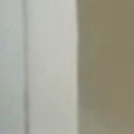
Aktuality
Úradná tabuľa
Archív
Povinné zverejňovanie
Faktúry
Zmluvy CRZ dodávateľské
Zmluvy CRZ objednavateľské
Zmluvy do 2022
Organizácie
Rímsko-katolícka cirkev
Urbárské spoločnosti
MO Matica slovenská
Modrovanky-Krojovanky
Modrovská dychovka
Senior Modrová
Materská škola
OZ MŠ Modrová
Šport
Futbal
ŠK Modrová