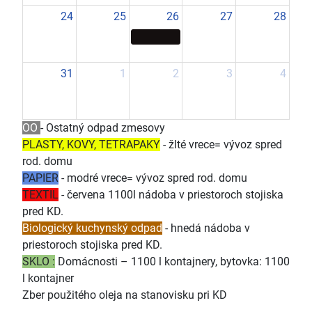
24
25
26
27
28
31
1
2
3
4
OO
- Ostatný odpad zmesovy
PLASTY, KOVY, TETRAPAKY
- žlté vrece= vývoz spred
rod. domu
PAPIER
- modré vrece= vývoz spred rod. domu
TEXTIL
- červena 1100l nádoba v priestoroch stojiska
pred KD.
Biologický kuchynský odpad
- hnedá nádoba v
priestoroch stojiska pred KD.
SKLO :
Domácnosti – 1100 l kontajnery, bytovka: 1100
l kontajner
Zber použitého oleja na stanovisku pri KD